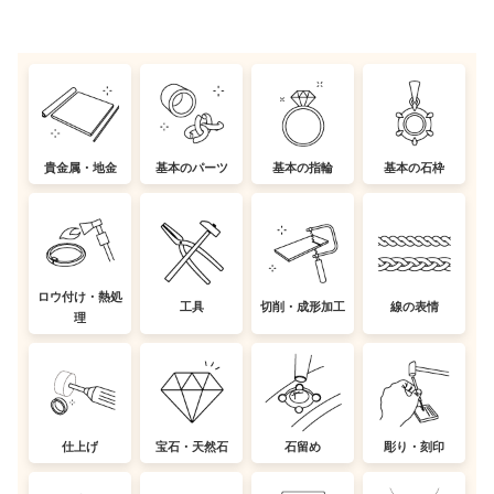
貴金属・地金
基本のパーツ
基本の指輪
基本の石枠
ロウ付け・熱処
工具
切削・成形加工
線の表情
理
仕上げ
宝石・天然石
石留め
彫り・刻印