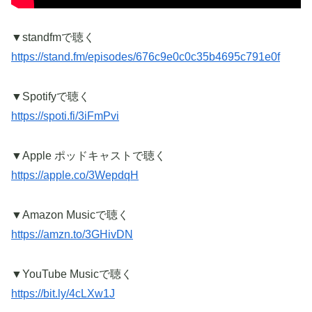
▼standfmで聴く
https://stand.fm/episodes/676c9e0c0c35b4695c791e0f
▼Spotifyで聴く
https://spoti.fi/3iFmPvi
▼Apple ポッドキャストで聴く
https://apple.co/3WepdqH
▼Amazon Musicで聴く
https://amzn.to/3GHivDN
▼YouTube Musicで聴く
https://bit.ly/4cLXw1J