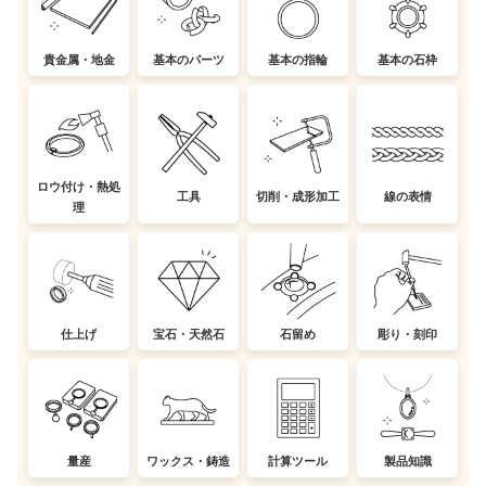
貴金属・地金
基本のパーツ
基本の指輪
基本の石枠
ロウ付け・熱処
工具
切削・成形加工
線の表情
理
仕上げ
宝石・天然石
石留め
彫り・刻印
量産
ワックス・鋳造
計算ツール
製品知識