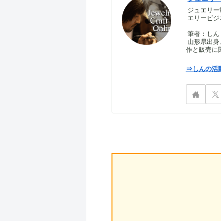
ジュエリー
エリービジ
筆者：しん｜S
山形県出身
作と販売に
⇒しんの活