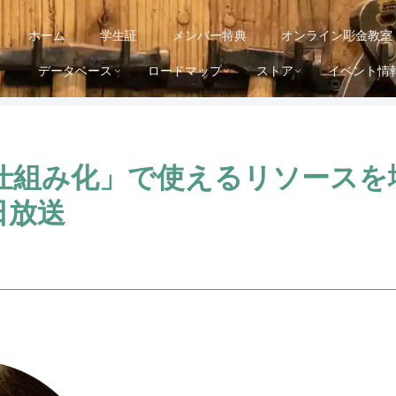
ホーム
学生証
メンバー特典
オンライン彫金教室
データベース
ロードマップ
ストア
イベント情
仕組み化」で使えるリソースを
8日放送