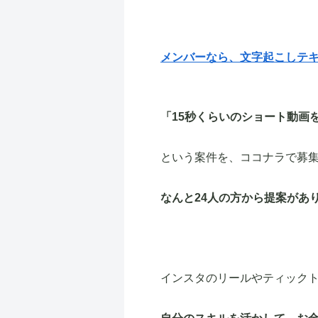
メンバーなら、文字起こしテ
「15秒くらいのショート動画
という案件を、ココナラで募
なんと24人の方から提案があ
インスタのリールやティック