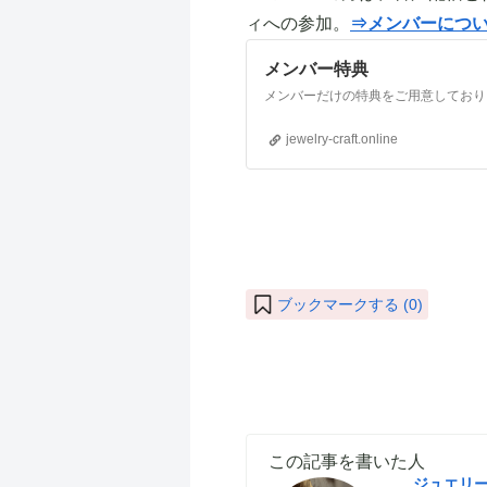
ィへの参加。
⇒メンバーにつ
メンバー特典
jewelry-craft.online
ブックマークする (
0
)
この記事を書いた人
ジュエリ