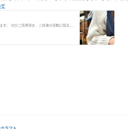
いて
メンバーだけの特典をご用意しております。 ぜひご活用頂き、ご自身の活動に役立てて下さい。 ⇒メンバーについて詳しく見てみる メンバーになる （） ①有料コンテンツが見放題！ ジュエリー制作に関する情報やビジネス情報やブランディングに関する情
ークラフト