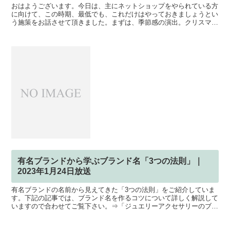
おはようございます。今日は、主にネットショップをやられている方
に向けて、この時期、最低でも、これだけはやっておきましょうとい
う施策をお話させて頂きました。まずは、季節感の演出。クリスマス
にかけてギフト需要がいっきに伸びていくので、ユーザーの...
有名ブランドから学ぶブランド名「3つの法則」｜
2023年1月24日放送
有名ブランドの名前から見えてきた「3つの法則」をご紹介していま
す。下記の記事では、ブランド名を作るコツについて詳しく解説して
いますので合わせてご覧下さい。⇒「ジュエリーアクセサリーのブラ
ンド名における作り方のコツ .standfm-embe...