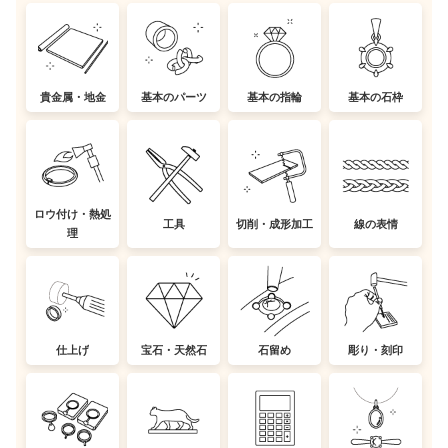
貴金属・地金
基本のパーツ
基本の指輪
基本の石枠
ロウ付け・熱処
工具
切削・成形加工
線の表情
理
仕上げ
宝石・天然石
石留め
彫り・刻印