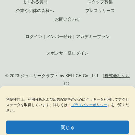
よくある質問
スタッフ募集
企業や団体の皆様へ
プレスリリース
お問い合わせ
ログイン
｜
メンバー登録
｜
アカデミープラン
スポンサー様ログイン
© 2023 ジュエリークラフト by KELLCH Co., Ltd. （
株式会社ケル
ヒ
）
利便性向上、利用分析および広告配信等のためにクッキーを利用してアクセ
私達は、地方創生SDGs官民連携プラットフォームに加盟しています
スデータを取得しています。詳しくは「
プライバシーポリシー
」をご覧くだ
私達は、（一社）
日本ジュエリー協会
の正会員として日本のジュエリー文化の発
さい。
展に貢献します
閉じる