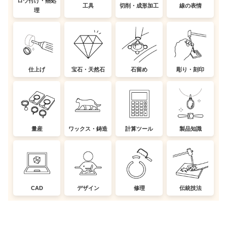
ロウ付け・熱処
工具
切削・成形加工
線の表情
理
仕上げ
宝石・天然石
石留め
彫り・刻印
量産
ワックス・鋳造
計算ツール
製品知識
CAD
デザイン
修理
伝統技法