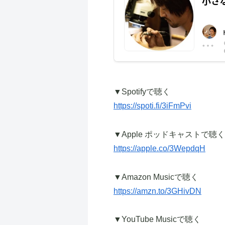
▼Spotifyで聴く
https://spoti.fi/3iFmPvi
▼Apple ポッドキャストで聴く
https://apple.co/3WepdqH
▼Amazon Musicで聴く
https://amzn.to/3GHivDN
▼YouTube Musicで聴く