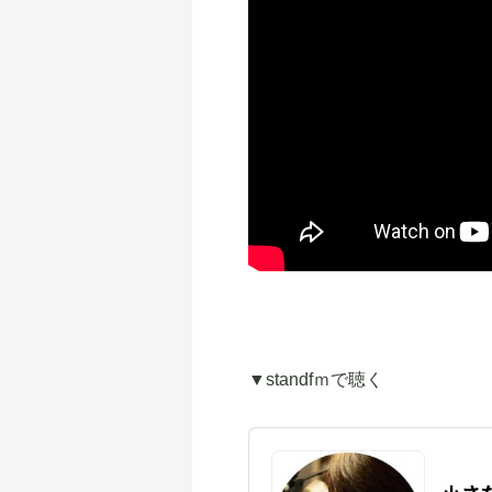
▼standfｍで聴く