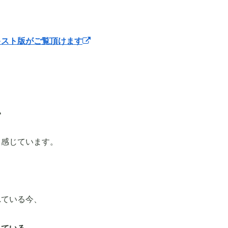
キスト版がご覧頂けます
、
い
と感じています。
れている今、