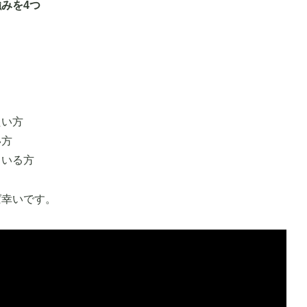
みを4つ
たい方
い方
ている方
ば幸いです。