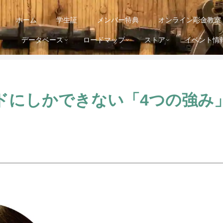
ホーム
学生証
メンバー特典
オンライン彫金教室
データベース
ロードマップ
ストア
イベント情
にしかできない「4つの強み」｜