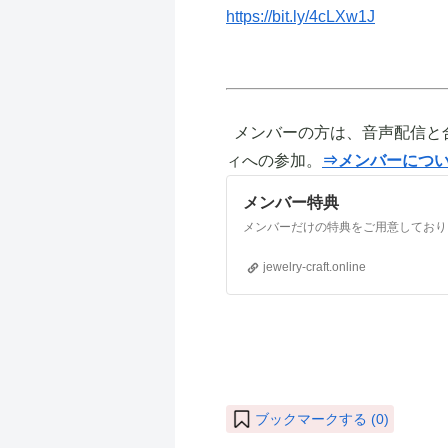
https://bit.ly/4cLXw1J
メンバーの方は、音声配信と
ィへの参加。
⇒メンバーにつ
メンバー特典
jewelry-craft.online
ブックマークする (
0
)