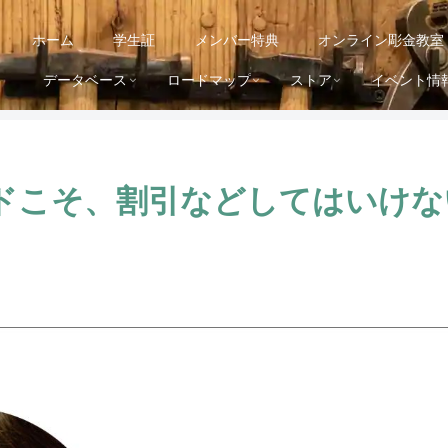
ホーム
学生証
メンバー特典
オンライン彫金教室
データベース
ロードマップ
ストア
イベント情
こそ、割引などしてはいけない