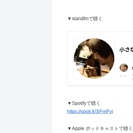
▼standfmで聴く
▼Spotifyで聴く
https://spoti.fi/3iFmPvi
▼Apple ポッドキャストで聴く