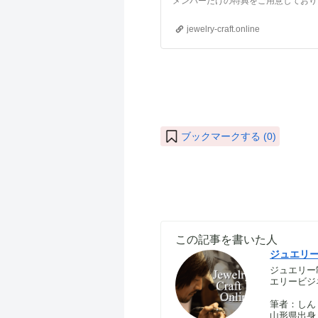
jewelry-craft.online
ブックマークする (
0
)
この記事を書いた人
ジュエリ
ジュエリー
エリービジ
筆者：しん｜S
山形県出身