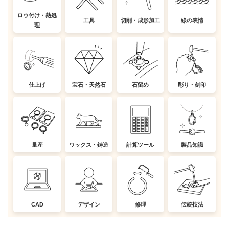
ロウ付け・熱処
工具
切削・成形加工
線の表情
理
仕上げ
宝石・天然石
石留め
彫り・刻印
量産
ワックス・鋳造
計算ツール
製品知識
CAD
デザイン
修理
伝統技法