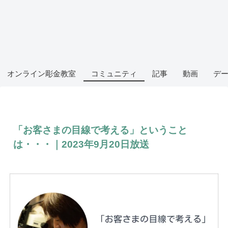
オンライン彫金教室
コミュニティ
記事
動画
デ
「お客さまの目線で考える」ということ
は・・・｜2023年9月20日放送