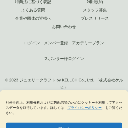
特商法に基づく表記
利用規約
よくある質問
スタッフ募集
企業や団体の皆様へ
プレスリリース
お問い合わせ
ログイン
｜
メンバー登録
｜
アカデミープラン
スポンサー様ログイン
© 2023 ジュエリークラフト by KELLCH Co., Ltd. （
株式会社ケル
ヒ
）
利便性向上、利用分析および広告配信等のためにクッキーを利用してアクセ
私達は、地方創生SDGs官民連携プラットフォームに加盟しています
スデータを取得しています。詳しくは「
プライバシーポリシー
」をご覧くだ
私達は、（一社）
日本ジュエリー協会
の正会員として日本のジュエリー文化の発
さい。
展に貢献します