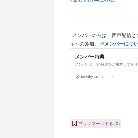
メンバーの方は、音声配信と
ィへの参加。
⇒メンバーにつ
メンバー特典
jewelry-craft.online
ブックマークする (
0
)