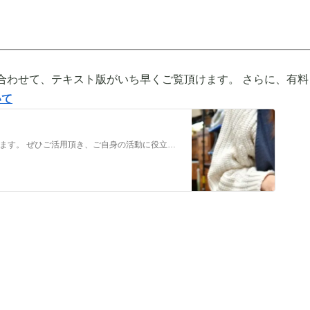
合わせて、テキスト版がいち早くご覧頂けます。 さらに、有料
いて
メンバーだけの特典をご用意しております。 ぜひご活用頂き、ご自身の活動に役立てて下さい。 ⇒メンバーについて詳しく見てみる メンバーになる （） ①有料コンテンツが見放題！ ジュエリー制作に関する情報やビジネス情報やブランディングに関する情