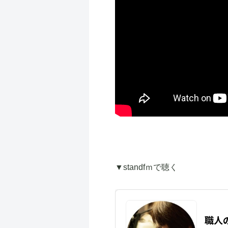
▼standfｍで聴く