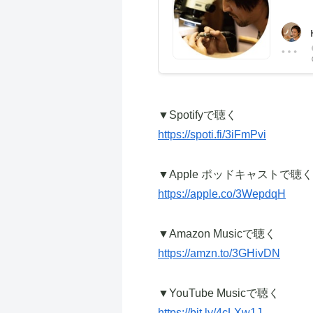
▼Spotifyで聴く
https://spoti.fi/3iFmPvi
▼Apple ポッドキャストで聴く
https://apple.co/3WepdqH
▼Amazon Musicで聴く
https://amzn.to/3GHivDN
▼YouTube Musicで聴く
https://bit.ly/4cLXw1J