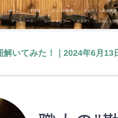
ホーム
学生証
メンバー特典
オンライン彫金教室
データベース
ロードマップ
ストア
イベント情
紐解いてみた！｜2024年6月13