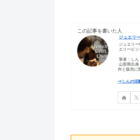
この記事を書いた人
ジュエリ
ジュエリー
エリービジ
筆者：しん｜S
山形県出身
作と販売に
⇒しんの活