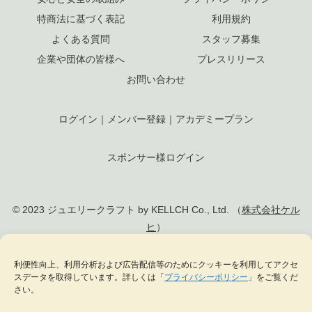
特商法に基づく表記
利用規約
よくある質問
スタッフ募集
企業や団体の皆様へ
プレスリリース
お問い合わせ
ログイン
｜
メンバー登録
｜
アカデミープラン
スポンサー様ログイン
© 2023 ジュエリークラフト by KELLCH Co., Ltd. （
株式会社ケル
ヒ
）
私達は、地方創生SDGs官民連携プラットフォームに加盟しています
利便性向上、利用分析および広告配信等のためにクッキーを利用してアクセ
スデータを取得しています。詳しくは「
プライバシーポリシー
」をご覧くだ
私達は、（一社）
日本ジュエリー協会
の正会員として日本のジュエリー文化の発
さい。
展に貢献します