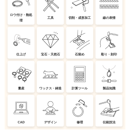
ロウ付け・熱処
工具
切削・成形加工
線の表情
理
仕上げ
宝石・天然石
石留め
彫り・刻印
量産
ワックス・鋳造
計算ツール
製品知識
CAD
デザイン
修理
伝統技法