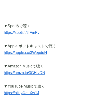
▼Spotifyで聴く
https://spoti.fi/3iFmPvi
▼Apple ポッドキャストで聴く
https://apple.co/3WepdqH
▼Amazon Musicで聴く
https://amzn.to/3GHivDN
▼YouTube Musicで聴く
https://bit.ly/4cLXw1J