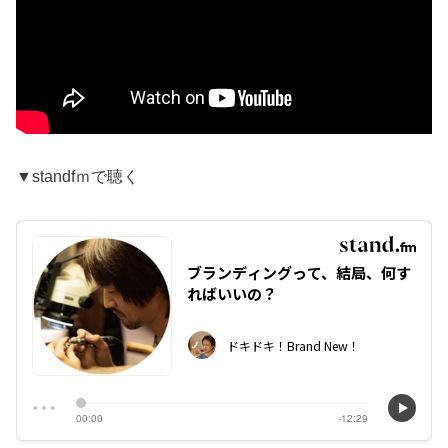
▼standfｍで聴く