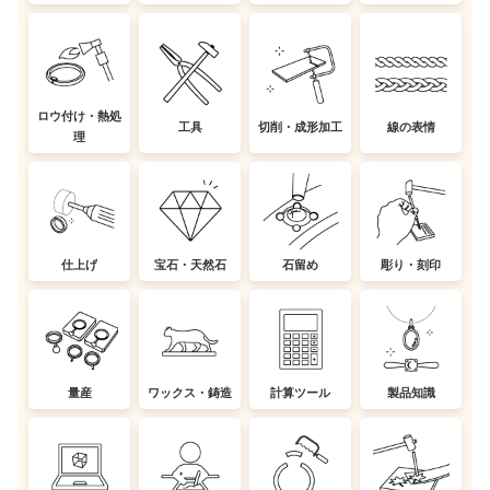
ロウ付け・熱処
工具
切削・成形加工
線の表情
理
仕上げ
宝石・天然石
石留め
彫り・刻印
量産
ワックス・鋳造
計算ツール
製品知識