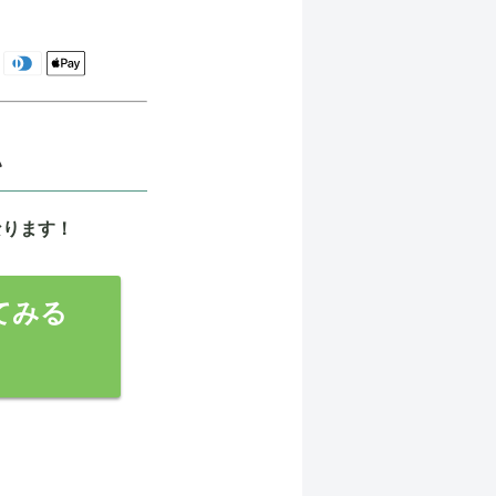
日
い
なります！
てみる