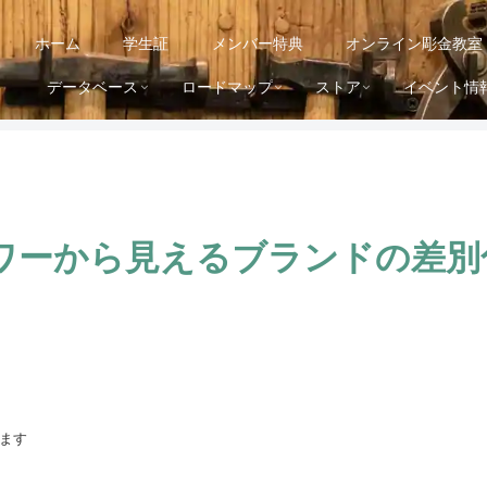
ホーム
学生証
メンバー特典
オンライン彫金教室
データベース
ロードマップ
ストア
イベント情
ワーから見えるブランドの差別
ます