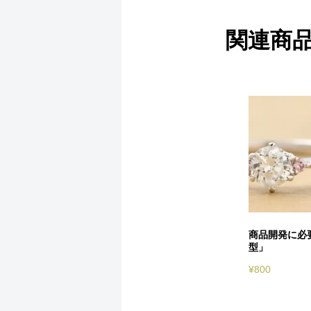
関連商
商品開発に必
型」
¥
800