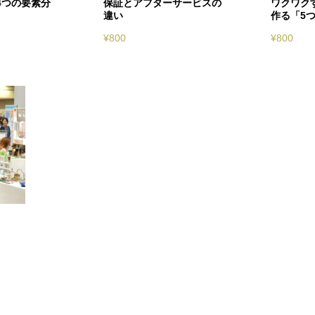
4つの要素分
保証とアフターサービスの
ワクワク
違い
作る「5
¥
800
¥
800
」