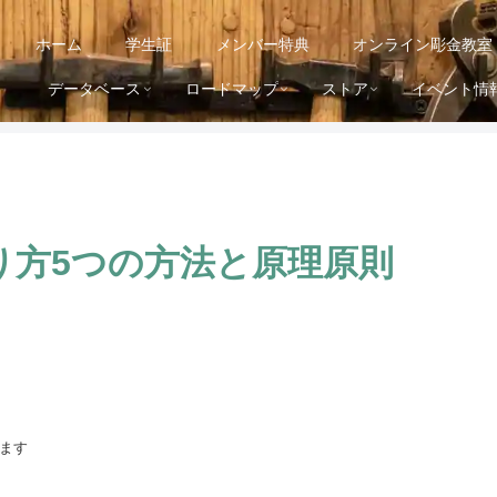
ホーム
学生証
メンバー特典
オンライン彫金教室
データベース
ロードマップ
ストア
イベント情
り方5つの方法と原理原則
ます