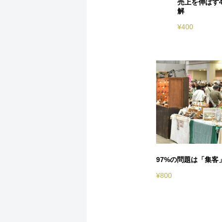
売上を伸ばす
解
¥
400
97%の問題は「集客
¥
800