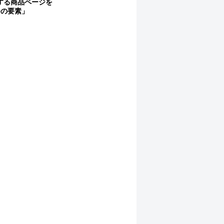
する商品ページを
つの要素」