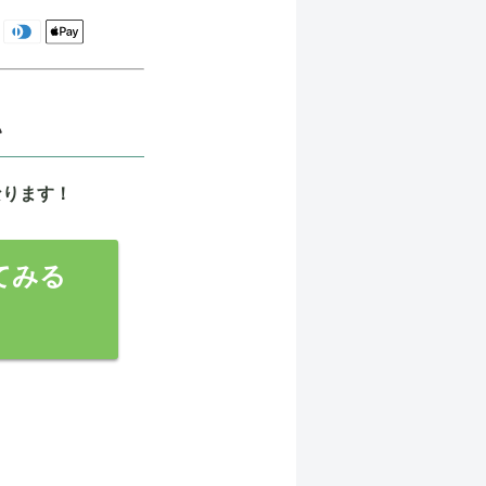
ネス
日
い
なります！
てみる