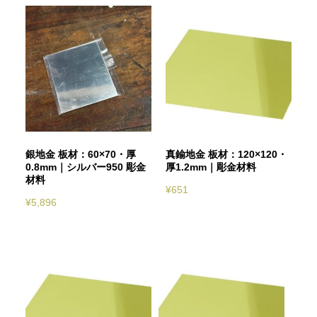
銀地金 板材：60×70・厚
真鍮地金 板材：120×120・
0.8mm｜シルバー950 彫金
厚1.2mm｜彫金材料
材料
¥
651
¥
5,896