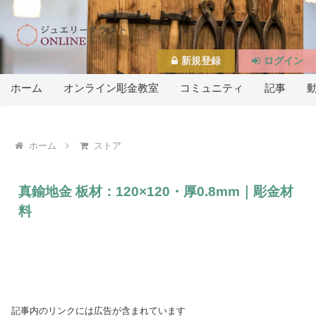
新規登録
ログイン
ホーム
オンライン彫金教室
コミュニティ
記事
ホーム
ストア
真鍮地金 板材：120×120・厚0.8mm｜彫金材
料
記事内のリンクには広告が含まれています