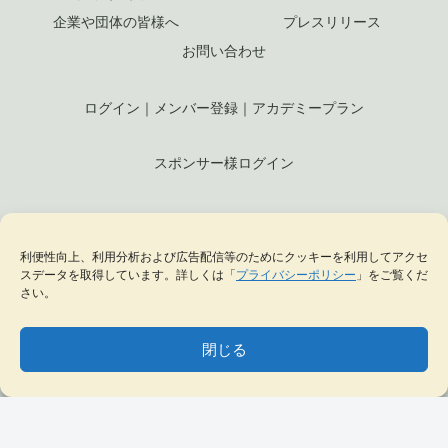
企業や団体の皆様へ
プレスリリース
お問い合わせ
ログイン
｜
メンバー登録
｜
アカデミープラン
スポンサー様ログイン
© 2023 ジュエリークラフト by KELLCH Co., Ltd. （
株式会社ケル
利便性向上、利用分析および広告配信等のためにクッキーを利用してアクセ
ヒ
）
スデータを取得しています。詳しくは「
プライバシーポリシー
」をご覧くだ
さい。
私達は、地方創生SDGs官民連携プラットフォームに加盟しています
私達は、（一社）
日本ジュエリー協会
の正会員として日本のジュエリー文化の発
閉じる
展に貢献します
MENU
テーマ一覧
データベース
サイト内検索
ブックマーク