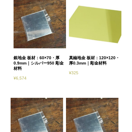
銀地金 板材：60×70・厚
真鍮地金 板材：120×120・
0.9mm｜シルバー950 彫金
厚0.3mm｜彫金材料
材料
¥
325
¥
6,574