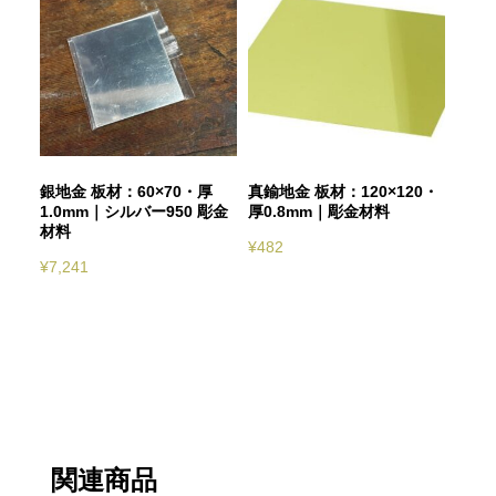
銀地金 板材：60×70・厚
真鍮地金 板材：120×120・
1.0mm｜シルバー950 彫金
厚0.8mm｜彫金材料
材料
¥
482
¥
7,241
関連商品