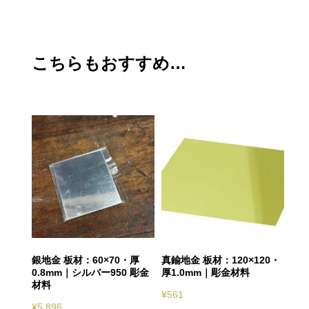
こちらもおすすめ…
銀地金 板材：60×70・厚
真鍮地金 板材：120×120・
0.8mm｜シルバー950 彫金
厚1.0mm｜彫金材料
材料
¥
561
¥
5,896