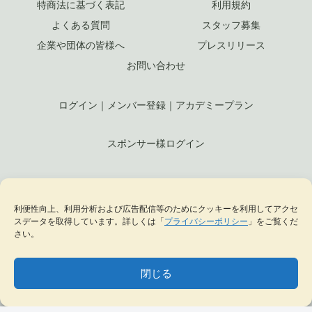
特商法に基づく表記
利用規約
よくある質問
スタッフ募集
企業や団体の皆様へ
プレスリリース
お問い合わせ
ログイン
｜
メンバー登録
｜
アカデミープラン
スポンサー様ログイン
© 2023 ジュエリークラフト by KELLCH Co., Ltd. （
株式会社ケル
利便性向上、利用分析および広告配信等のためにクッキーを利用してアクセ
ヒ
）
スデータを取得しています。詳しくは「
プライバシーポリシー
」をご覧くだ
さい。
私達は、地方創生SDGs官民連携プラットフォームに加盟しています
私達は、（一社）
日本ジュエリー協会
の正会員として日本のジュエリー文化の発
閉じる
展に貢献します
MENU
テーマ一覧
データベース
サイト内検索
ブックマーク