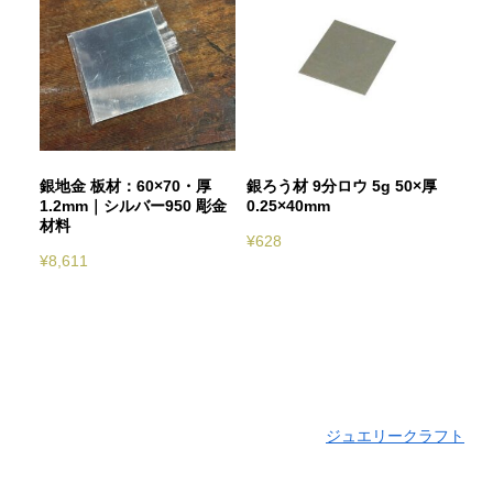
銀地金 板材：60×70・厚
銀ろう材 9分ロウ 5g 50×厚
1.2mm｜シルバー950 彫金
0.25×40mm
材料
¥
628
¥
8,611
ジュエリークラフト