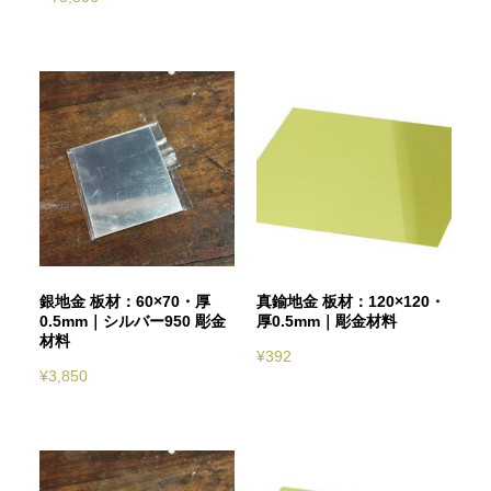
銀地金 板材：60×70・厚
真鍮地金 板材：120×120・
0.5mm｜シルバー950 彫金
厚0.5mm｜彫金材料
材料
¥
392
¥
3,850