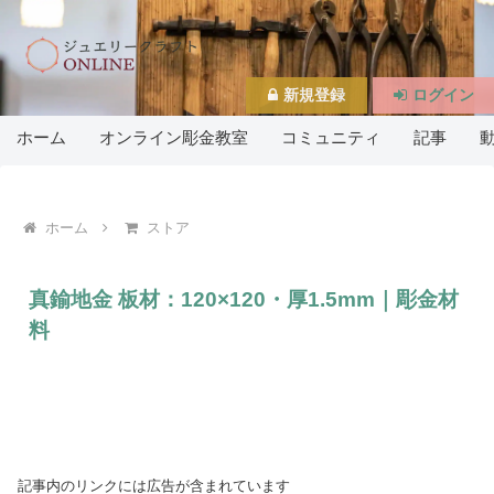
新規登録
ログイン
ホーム
オンライン彫金教室
コミュニティ
記事
ホーム
ストア
真鍮地金 板材：120×120・厚1.5mm｜彫金材
料
記事内のリンクには広告が含まれています