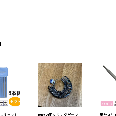
品
ヤスリセット
mks内甲丸リングゲージ
組ヤスリ 