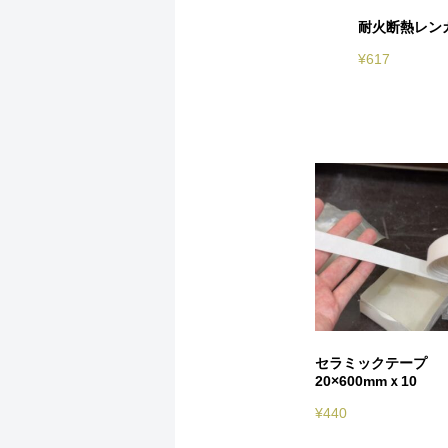
耐火断熱レンガ 
¥
617
セラミックテープ
20×600mmｘ10
¥
440