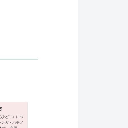
方
（ひどこ）につ
レンガ・ハチノ