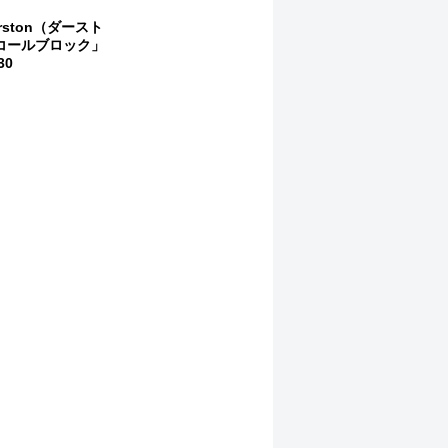
rston（ダースト
コールブロック」
30