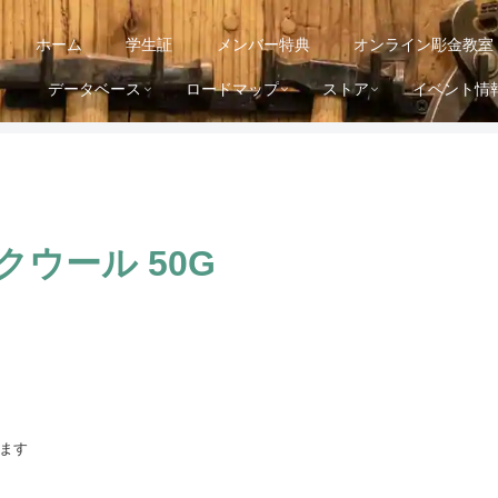
ホーム
学生証
メンバー特典
オンライン彫金教室
データベース
ロードマップ
ストア
イベント情
クウール 50G
ます