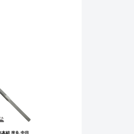
5本組 半丸 中目