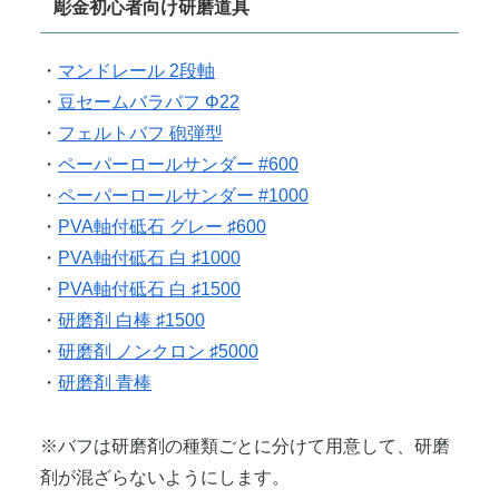
彫金初心者向け研磨道具
・
マンドレール 2段軸
・
豆セームバラバフ Φ22
・
フェルトバフ 砲弾型
・
ペーパーロールサンダー #600
・
ペーパーロールサンダー #1000
・
PVA軸付砥石 グレー ♯600
・
PVA軸付砥石 白 ♯1000
・
PVA軸付砥石 白 ♯1500
・
研磨剤 白棒 ♯1500
・
研磨剤 ノンクロン ♯5000
・
研磨剤 青棒
※バフは研磨剤の種類ごとに分けて用意して、研磨
剤が混ざらないようにします。