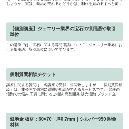
しょうか。実は、商品が売れるかどうかは、制作を始めるずっと前、
企画の段階ですでに決まっています。多くの場合、売れない原...
【個別講座】ジュエリー業界の宝石の慣用語や取引
単位
この講座では、宝石に関する専門用語について、ジュエリー業界にお
ける慣用語、取引単位について学びます。
個別質問相談チケット
講座に関する質問は、各講座で受付、公開致しますが、「個別質問相
談」は、非公開で個別に質問や相談ができるサービスです。 普段の
活動での悩み 工具に関するご相談 商品開発 販売活動 ブランド立ち
上げに関する相談など、講師とのメッセージを通じて幅...
銀地金 板材：60×70・厚0.7mm｜シルバー950 彫金
材料