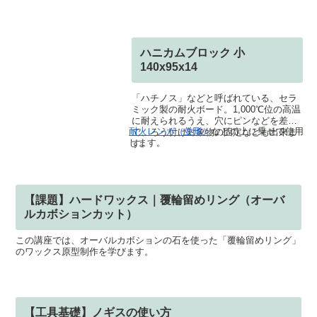
ハニカムブロック 小
140x95x14
「ハチノス」などと呼ばれている、セラ
ミック製の耐火ボード。1,000℃位の高温
に耐えられるうえ、穴にピンなどを差し
耐火レンガ（並形）
などの上に乗せて使用
て、ろう付け対象物の固定なども出来ま
します。
す。
【課題】ハードワックス｜覆輪留めリング（オーバ
ルカボションカット）
この講座では、オーバルカボションの石を使った「覆輪留めリング」
のワックス原型制作を学びます。
【工具基礎】ノギスの使い方