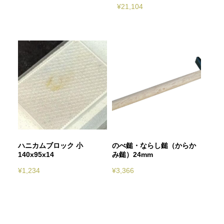
¥
21,104
ハニカムブロック 小
のべ鎚・ならし鎚（からか
140x95x14
み鎚）24mm
¥
1,234
¥
3,366