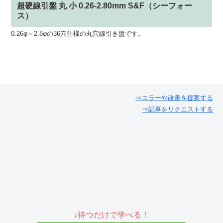
超硬線引盤 丸 小 0.26-2.80mm S&F（シーフォー
ス）
0.26φ～2.8φの36穴仕様の丸穴線引き盤です。
⇒エラーや改善を提案する
⇒記事をリクエストする