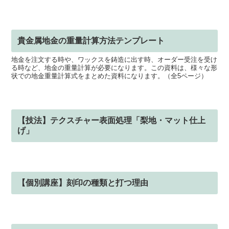
PVA軸付砥石 グレー ♯600
「PVA軸付砥石」は、スポンジ状の弾性砥石で、定番の先端工具で
す。
貴金属地金の重量計算方法テンプレート
地金を注文する時や、ワックスを鋳造に出す時、オーダー受注を受け
る時など、地金の重量計算が必要になります。この資料は、様々な形
状での地金重量計算式をまとめた資料になります。（全5ページ）
【技法】テクスチャー表面処理「梨地・マット仕上
げ」
【個別講座】刻印の種類と打つ理由