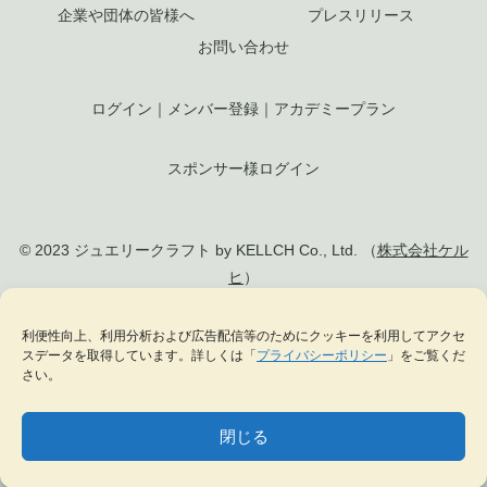
特商法に基づく表記
利用規約
よくある質問
スタッフ募集
企業や団体の皆様へ
プレスリリース
お問い合わせ
ログイン
｜
メンバー登録
｜
アカデミープラン
スポンサー様ログイン
© 2023 ジュエリークラフト by KELLCH Co., Ltd. （
株式会社ケル
利便性向上、利用分析および広告配信等のためにクッキーを利用してアクセ
ヒ
）
スデータを取得しています。詳しくは「
プライバシーポリシー
」をご覧くだ
さい。
私達は、地方創生SDGs官民連携プラットフォームに加盟しています
私達は、（一社）
日本ジュエリー協会
の正会員として日本のジュエリー文化の発
閉じる
展に貢献します
MENU
テーマ一覧
データベース
サイト内検索
ブックマーク