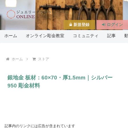
新規登録
ログイン
ホーム
オンライン彫金教室
コミュニティ
記事
ホーム
ストア
銀地金 板材：60×70・厚1.5mm｜シルバー
950 彫金材料
記事内のリンクには広告が含まれています