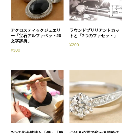
アクロスティックジュエリ
ラウンドブリリアントカッ
ー「宝石アルファベット26
トと「7つのファセット」
文字辞典」
¥
200
¥
300
7つの彫金技法と「錺」「飾
つける位置で変わる指輪の