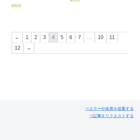
¥
800
¥
800
←
1
2
3
4
5
6
7
…
10
11
12
→
⇒エラーや改善を提案する
⇒記事をリクエストする