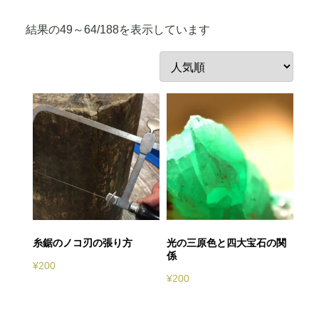
人
結果の49～64/188を表示しています
気
順
糸鋸のノコ刃の張り方
光の三原色と四大宝石の関
係
¥
200
¥
200