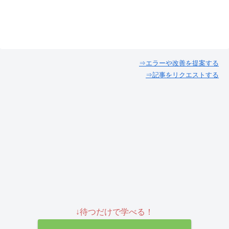
が
が
あ
あ
り
り
ま
ま
す。
す。
⇒エラーや改善を提案する
⇒記事をリクエストする
オ
オ
プ
プ
シ
シ
ョ
ョ
ン
ン
は
は
商
商
品
品
ペ
ペ
ー
ー
↓待つだけで学べる！
ジ
ジ