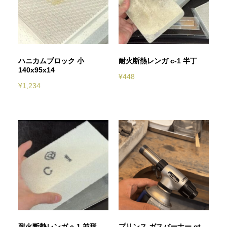
ハニカムブロック 小
耐火断熱レンガ c-1 半丁
140x95x14
¥
448
¥
1,234
耐火断熱レンガ c-1 並形
プリンス ガスバーナー gt-