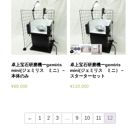
こ
こ
の
の
商
商
品
品
に
に
は
は
複
複
数
数
卓上宝石研磨機ーgemiris
卓上宝石研磨機ーgemiris
mini(ジェミリス ミニ）－
mini(ジェミリス ミニ）－
の
の
本体のみ
スターターセット
バ
バ
¥
88,000
¥
110,000
リ
リ
エ
エ
ー
ー
シ
シ
←
1
2
3
…
9
10
11
12
ョ
ョ
ン
ン