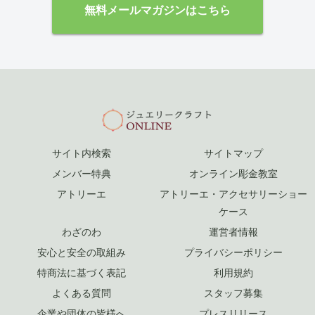
か
か
無料メールマガジンはこちら
ら
ら
選
選
択
択
で
で
き
き
ま
ま
す
す
サイト内検索
サイトマップ
メンバー特典
オンライン彫金教室
アトリーエ
アトリーエ・アクセサリーショー
ケース
わざのわ
運営者情報
安心と安全の取組み
プライバシーポリシー
特商法に基づく表記
利用規約
よくある質問
スタッフ募集
企業や団体の皆様へ
プレスリリース