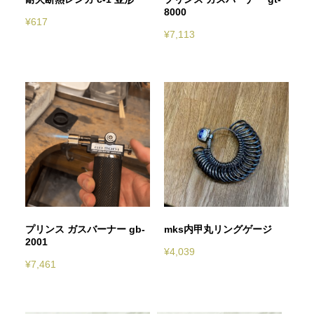
8000
¥
617
¥
7,113
プリンス ガスバーナー gb-
mks内甲丸リングゲージ
2001
¥
4,039
¥
7,461