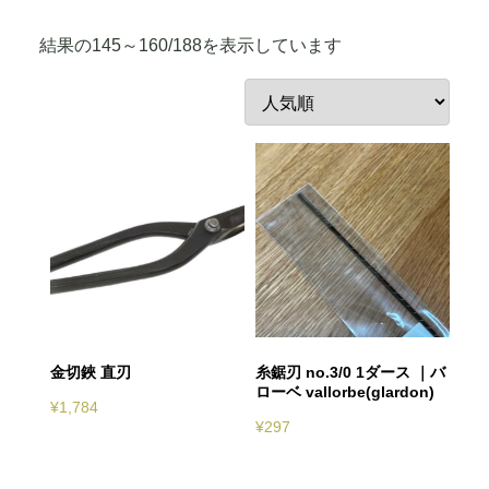
人
結果の145～160/188を表示しています
気
順
金切鋏 直刃
糸鋸刃 no.3/0 1ダース ｜バ
ローベ vallorbe(glardon)
¥
1,784
¥
297