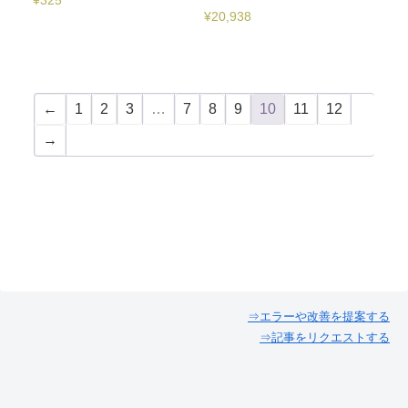
¥
325
¥
20,938
←
1
2
3
…
7
8
9
10
11
12
→
⇒エラーや改善を提案する
⇒記事をリクエストする