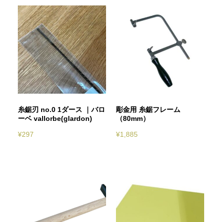
糸鋸刃 no.0 1ダース ｜バロ
彫金用 糸鋸フレーム
ーベ vallorbe(glardon)
（80mm）
¥
297
¥
1,885