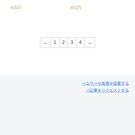
¥
347
¥
325
←
1
2
3
4
→
⇒エラーや改善を提案する
⇒記事をリクエストする