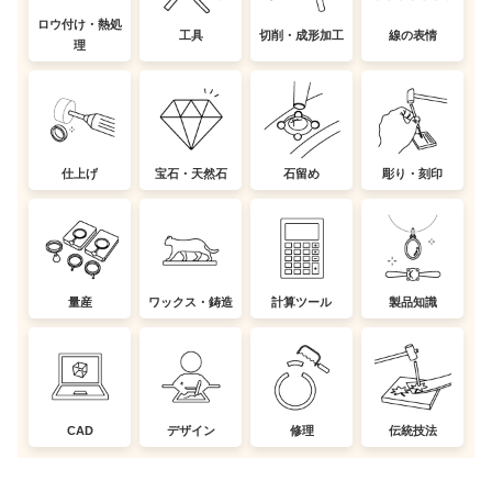
ロウ付け・熱処
工具
切削・成形加工
線の表情
理
仕上げ
宝石・天然石
石留め
彫り・刻印
量産
ワックス・鋳造
計算ツール
製品知識
CAD
デザイン
修理
伝統技法