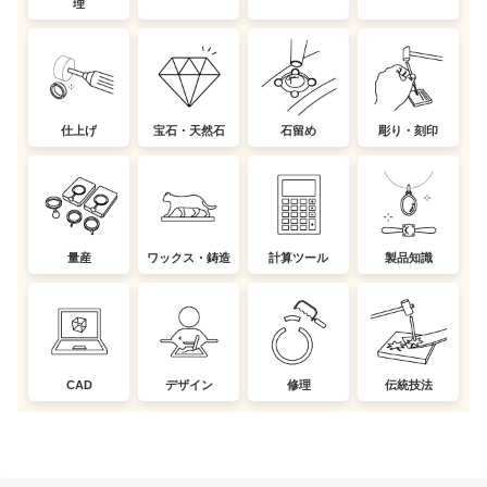
理
仕上げ
宝石・天然石
石留め
彫り・刻印
量産
ワックス・鋳造
計算ツール
製品知識
CAD
デザイン
修理
伝統技法