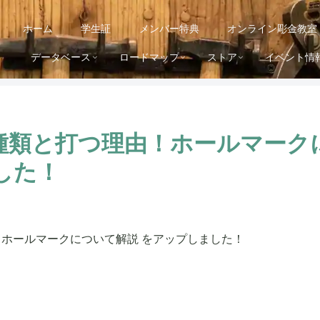
ホーム
学生証
メンバー特典
オンライン彫金教室
データベース
ロードマップ
ストア
イベント情
種類と打つ理由！ホールマーク
した！
ホールマークについて解説 をアップしました！