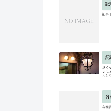
記
記事
記
遅く
更に
人と応
各
各種