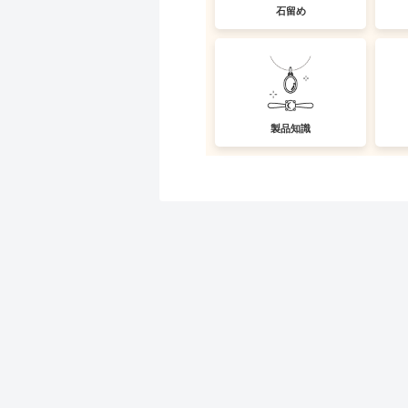
石留め
製品知識