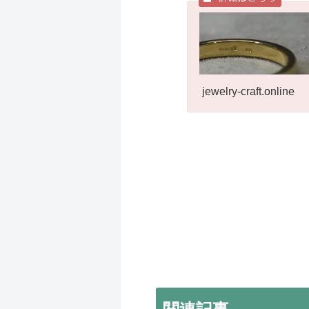
jewelry-craft.online