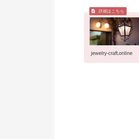
jewelry-craft.online