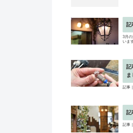
記
3月
いま
記
ま
記事
記
記事