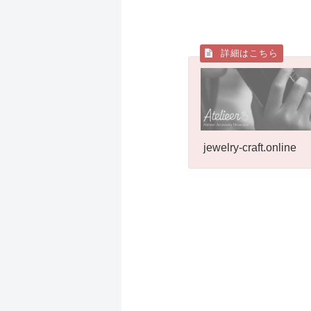
jewelry-craft.online