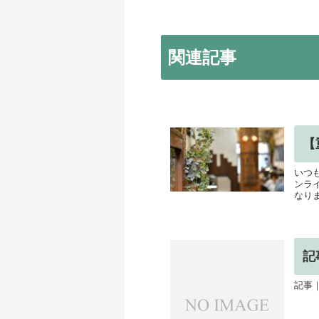
関連記事
【
いつ
ンラ
なりま
記
記事