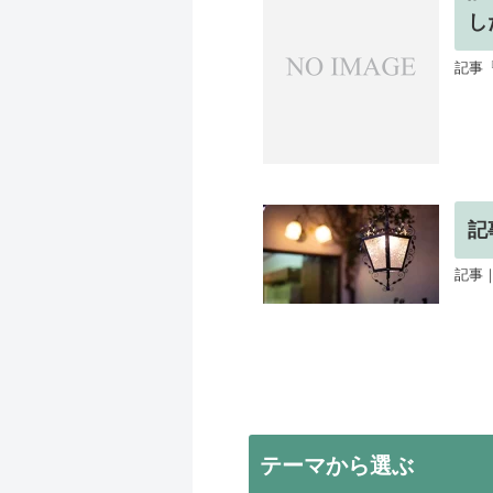
し
記事
記
記事｜
テーマから選ぶ