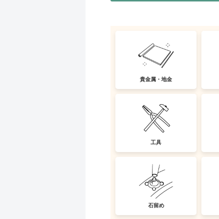
貴金属・地金
工具
石留め