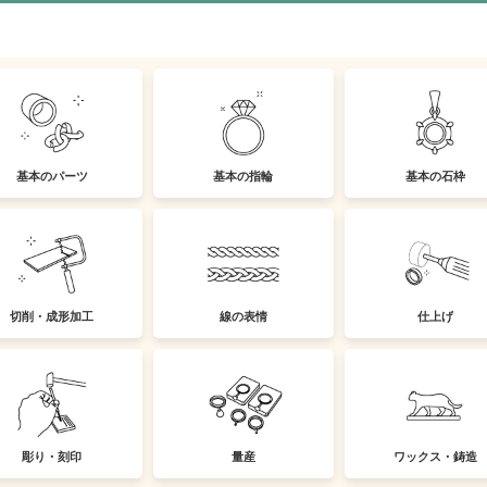
基本のパーツ
基本の指輪
基本の石枠
切削・成形加工
線の表情
仕上げ
彫り・刻印
量産
ワックス・鋳造