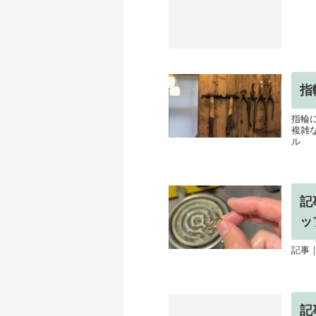
指
指輪
複雑
ル
記
ッ
記事
記