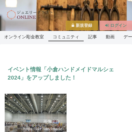
新規登録
ログイン
オンライン彫金教室
コミュニティ
記事
動画
デ
イベント情報「小倉ハンドメイドマルシェ
2024」をアップしました！
画像出典：
https://kkr.handmade-