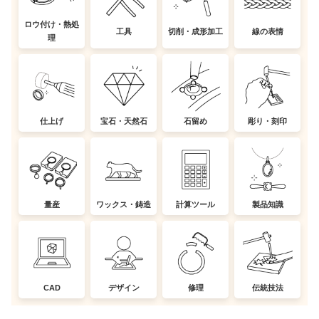
ロウ付け・熱処
工具
切削・成形加工
線の表情
理
仕上げ
宝石・天然石
石留め
彫り・刻印
量産
ワックス・鋳造
計算ツール
製品知識
CAD
デザイン
修理
伝統技法