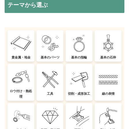
テーマから選ぶ
貴金属・地金
基本のパーツ
基本の指輪
基本の石枠
ロウ付け・熱処
工具
切削・成形加工
線の表情
理