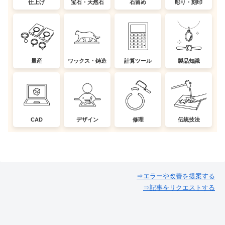
仕上げ
宝石・天然石
石留め
彫り・刻印
量産
ワックス・鋳造
計算ツール
製品知識
CAD
デザイン
修理
伝統技法
⇒エラーや改善を提案する
⇒記事をリクエストする