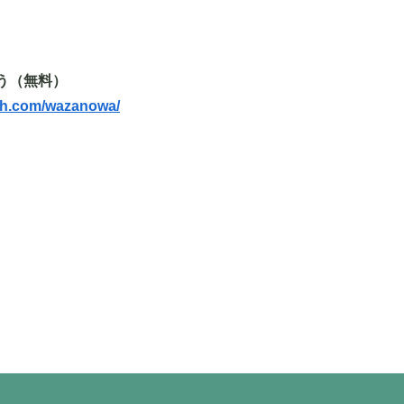
う（無料）
lch.com/wazanowa/