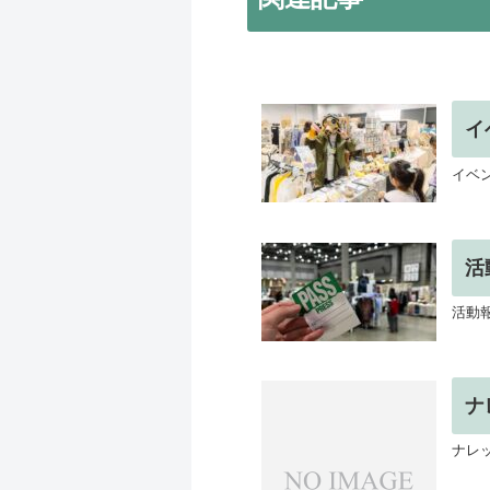
イ
イベ
活
活動
ナ
ナレ