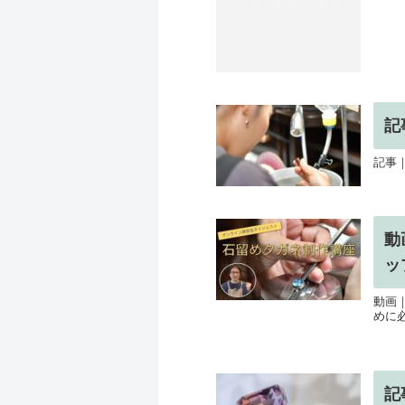
記
記事
動
ッ
動画
めに
記