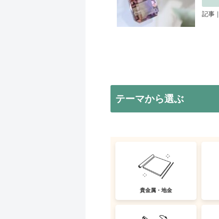
記事｜
テーマから選ぶ
貴金属・地金