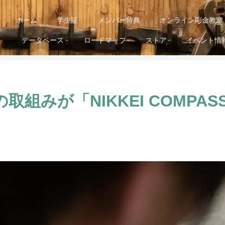
ホーム
学生証
メンバー特典
オンライン彫金教室
データベース
ロードマップ
ストア
イベント情
取組みが「NIKKEI COMPA