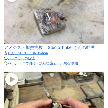
アメジスト加熱実験 – Studio Tinkerさんの動画
しん｜SHINJI FURUSAWA
ジュエリーの技法
バーナー
,
ロウ付け・熱処理
,
宝石・天然石
,
実験