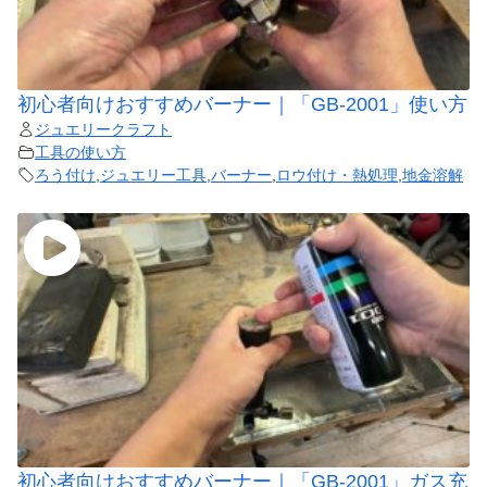
初心者向けおすすめバーナー｜「GB-2001」使い方
ジュエリークラフト
工具の使い方
ろう付け
,
ジュエリー工具
,
バーナー
,
ロウ付け・熱処理
,
地金溶解
初心者向けおすすめバーナー｜「GB-2001」ガス充