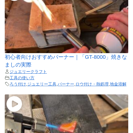
初心者向けおすすめバーナー｜「GT-8000」焼きな
ましの実際
ジュエリークラフト
工具の使い方
ろう付け
,
ジュエリー工具
,
バーナー
,
ロウ付け・熱処理
,
地金溶解