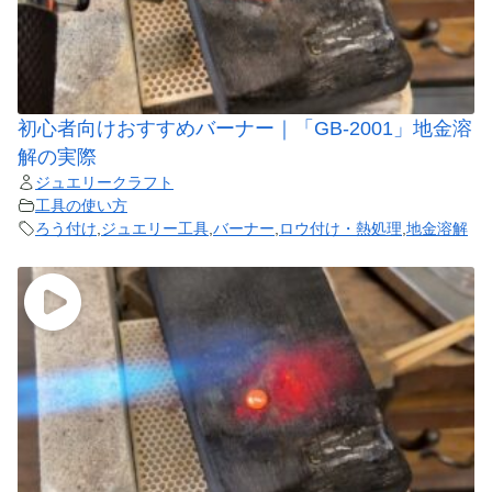
初心者向けおすすめバーナー｜「GB-2001」地金溶
解の実際
ジュエリークラフト
工具の使い方
ろう付け
,
ジュエリー工具
,
バーナー
,
ロウ付け・熱処理
,
地金溶解