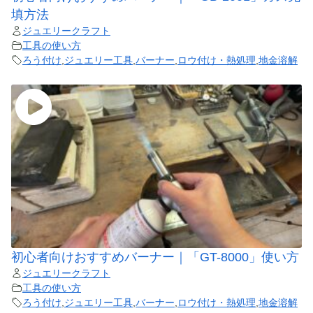
填方法
ジュエリークラフト
工具の使い方
ろう付け
,
ジュエリー工具
,
バーナー
,
ロウ付け・熱処理
,
地金溶解
初心者向けおすすめバーナー｜「GT-8000」使い方
ジュエリークラフト
工具の使い方
ろう付け
,
ジュエリー工具
,
バーナー
,
ロウ付け・熱処理
,
地金溶解