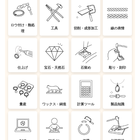
ロウ付け・熱処
工具
切削・成形加工
線の表情
理
仕上げ
宝石・天然石
石留め
彫り・刻印
量産
ワックス・鋳造
計算ツール
製品知識