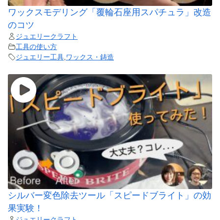
ワックスモデリング「覆輪石座用スパチュラ」改造
のコツ
ジュエリークラフト
工具の使い方
ジュエリー工具
,
ワックス・鋳造
シルバー変色除去ツール「スピードブライト」の効
果実験！
ジュエリークラフト