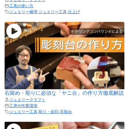
工具の使い方
ジュエリー修理
,
ジュエリー工具
,
仕上げ
石留め・彫りに必須な「ヤニ台」の作り方徹底解説
ジュエリークラフト
工房や作業環境
ジュエリー工具
,
彫り・刻印
,
石留め