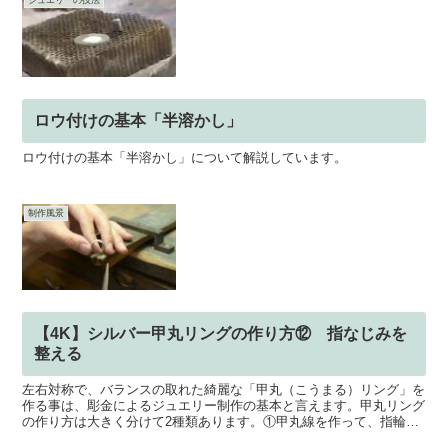
ジュエリーの技法
ロウ付けの基本「半溶かし」
ロウ付けの基本「半溶かし」について解説しています。
制作風景
【4K】シルバー甲丸リングの作り方⑫ 指なじみを
整える
左右対称で、バランスの取れた綺麗な「甲丸（こうまる）リング」を
作る事は、彫金によるジュエリー制作の基本と言えます。甲丸リング
の作り方は大きく分けて2種類あります。①甲丸線を作って、指輪を
制作する②平打ちリングを削って制作するこの動画では「①...