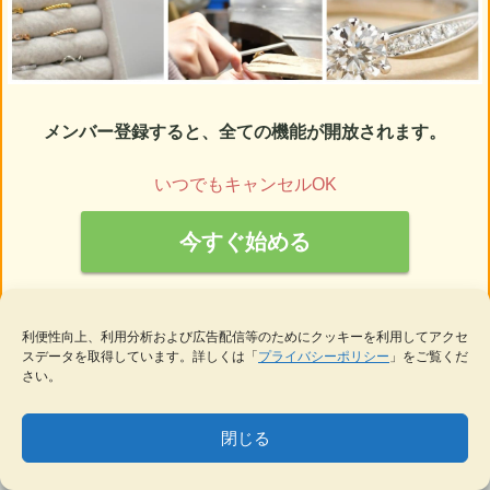
メンバー登録すると、全ての機能が開放されます。
いつでもキャンセルOK
今すぐ始める
メンバーの方は
ログイン
利便性向上、利用分析および広告配信等のためにクッキーを利用してアクセ
スデータを取得しています。詳しくは「
プライバシーポリシー
」をご覧くだ
さい。
現在のメンバー数：
952人
閉じる
MENU
テーマ一覧
データベース
サイト内検索
ブックマーク