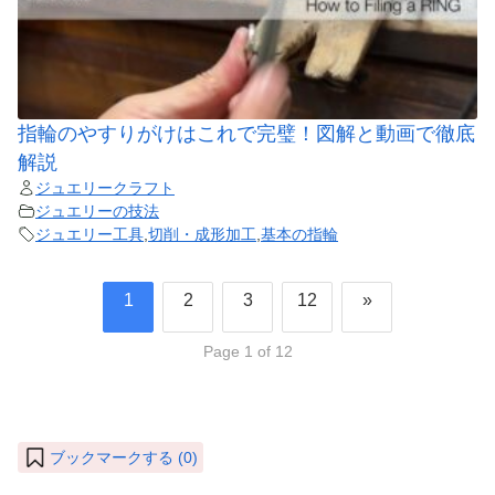
指輪のやすりがけはこれで完璧！図解と動画で徹底
解説
ジュエリークラフト
ジュエリーの技法
ジュエリー工具
,
切削・成形加工
,
基本の指輪
1
2
3
12
»
Page 1 of 12
ブックマークする (
0
)