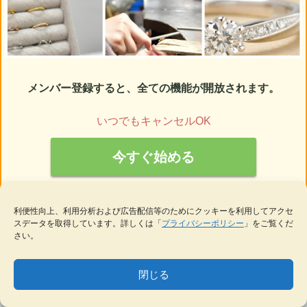
メンバー登録すると、全ての機能が開放されます。
いつでもキャンセルOK
今すぐ始める
メンバーの方は
ログイン
利便性向上、利用分析および広告配信等のためにクッキーを利用してアクセ
スデータを取得しています。詳しくは「
プライバシーポリシー
」をご覧くだ
さい。
現在のメンバー数：
952人
閉じる
MENU
テーマ一覧
データベース
サイト内検索
ブックマーク