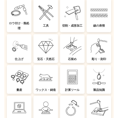
ロウ付け・熱処
工具
切削・成形加工
線の表情
理
仕上げ
宝石・天然石
石留め
彫り・刻印
量産
ワックス・鋳造
計算ツール
製品知識