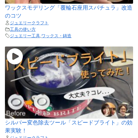
ワックスモデリング「覆輪石座用スパチュラ」改造
のコツ
ジュエリークラフト
工具の使い方
ジュエリー工具
,
ワックス・鋳造
シルバー変色除去ツール「スピードブライト」の効
果実験！
ジュエリークラフト