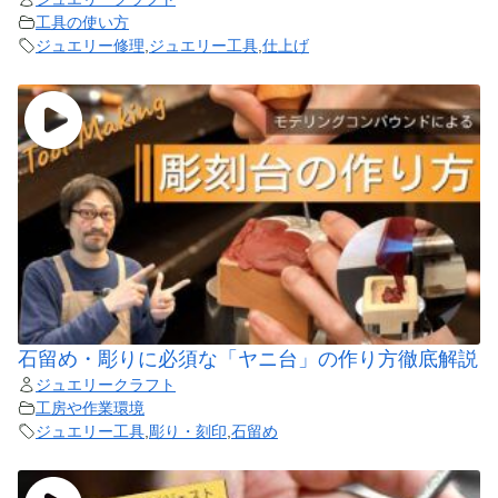
工具の使い方
ジュエリー修理
,
ジュエリー工具
,
仕上げ
石留め・彫りに必須な「ヤニ台」の作り方徹底解説
ジュエリークラフト
工房や作業環境
ジュエリー工具
,
彫り・刻印
,
石留め