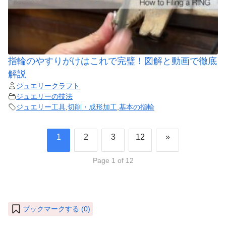
指輪のやすりがけはこれで完璧！図解と動画で徹底
解説
ジュエリークラフト
ジュエリーの技法
ジュエリー工具
,
切削・成形加工
,
基本の指輪
1
2
3
12
»
Page 1 of 12
ブックマークする (
0
)