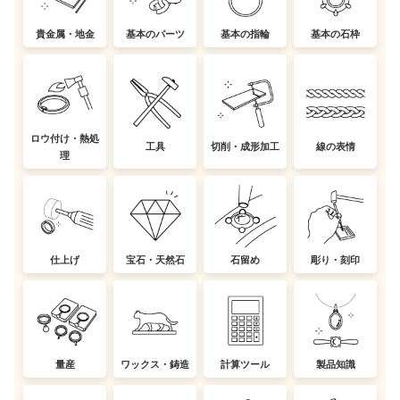
貴金属・地金
基本のパーツ
基本の指輪
基本の石枠
ロウ付け・熱処
工具
切削・成形加工
線の表情
理
仕上げ
宝石・天然石
石留め
彫り・刻印
量産
ワックス・鋳造
計算ツール
製品知識