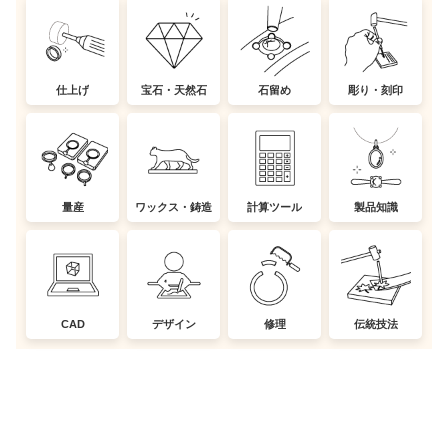
仕上げ
宝石・天然石
石留め
彫り・刻印
量産
ワックス・鋳造
計算ツール
製品知識
CAD
デザイン
修理
伝統技法