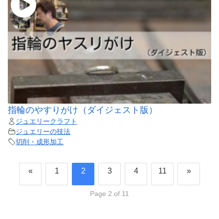
指輪のやすりがけ（ダイジェスト版）
ジュエリークラフト
ジュエリーの技法
切削・成形加工
«
1
2
3
4
11
»
Page 2 of 11