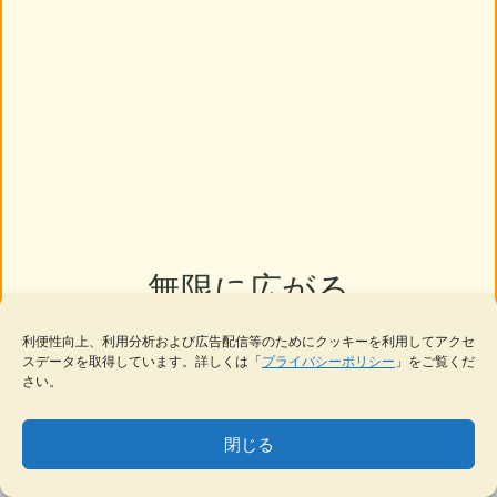
無限に広がる
あなたの知的価値
利便性向上、利用分析および広告配信等のためにクッキーを利用してアクセ
スデータを取得しています。詳しくは「
プライバシーポリシー
」をご覧くだ
さい。
閉じる
MENU
テーマ一覧
データベース
サイト内検索
ブックマーク