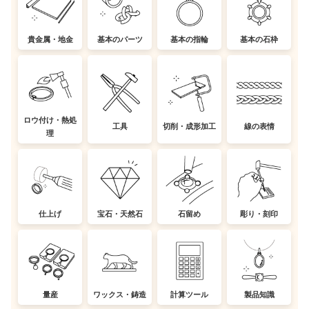
貴金属・地金
基本のパーツ
基本の指輪
基本の石枠
ロウ付け・熱処
工具
切削・成形加工
線の表情
理
仕上げ
宝石・天然石
石留め
彫り・刻印
量産
ワックス・鋳造
計算ツール
製品知識