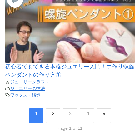
初心者でもできる本格ジュエリー入門！手作り螺旋
ペンダントの作り方①
ジュエリークラフト
ジュエリーの技法
ワックス・鋳造
1
2
3
11
»
Page 1 of 11