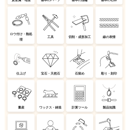
貴金属・地金
基本のパーツ
基本の指輪
基本の石枠
ロウ付け・熱処
工具
切削・成形加工
線の表情
理
仕上げ
宝石・天然石
石留め
彫り・刻印
量産
ワックス・鋳造
計算ツール
製品知識