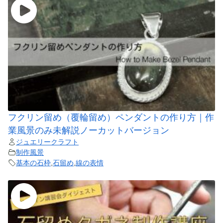
フクリン留め（覆輪留め）ペンダントの作り方｜作
業風景のみ未解説ノーカットバージョン
ジュエリークラフト
制作風景
基本の石枠
,
石留め
,
線の表情