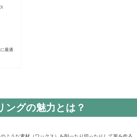
ス
作に最適
ぶ
リングの魅力とは？
ウのような素材（ワックス）を削ったり切ったりして形を作る