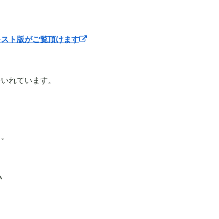
キスト版がご覧頂けます
力をいれています。
と。
い