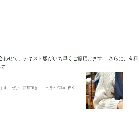
合わせて、テキスト版がいち早くご覧頂けます。 さらに、有料
いて
メンバーだけの特典をご用意しております。 ぜひご活用頂き、ご自身の活動に役立てて下さい。 ⇒メンバーについて詳しく見てみる メンバーになる （） ①有料コンテンツが見放題！ ジュエリー制作に関する情報やビジネス情報やブランディングに関する情