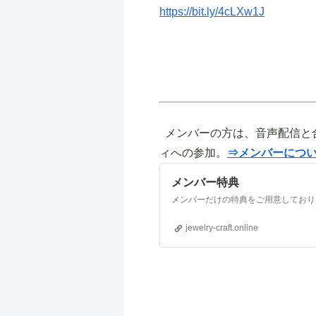
https://bit.ly/4cLXw1J
メンバーの方は、音声配信と
ィへの参加。
⇒メンバーにつ
メンバー特典
jewelry-craft.online