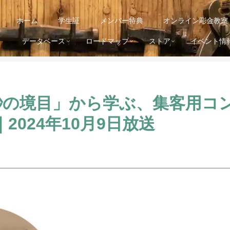
ホーム
学生証
メンバー特典
オンライン彫金教室
データベース
ロードマップ
ストア
イベント情
「1秒の境目」から学ぶ、集客用
2024年10月9日放送