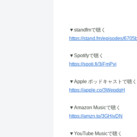
▼standfmで聴く
https://stand.fm/episodes/670
▼Spotifyで聴く
https://spoti.fi/3iFmPvi
▼Apple ポッドキャストで聴く
https://apple.co/3WepdqH
▼Amazon Musicで聴く
https://amzn.to/3GHivDN
▼YouTube Musicで聴く