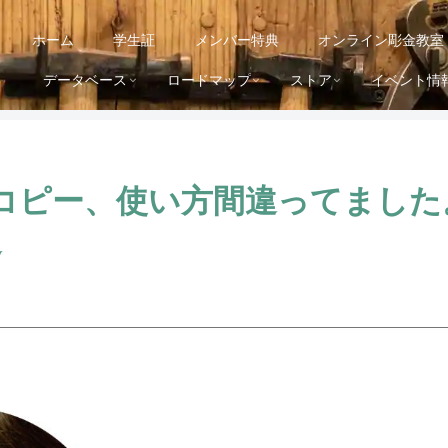
ホーム
学生証
メンバー特典
オンライン彫金教室
データベース
ロードマップ
ストア
イベント情
コピー、使い方間違ってました。
送