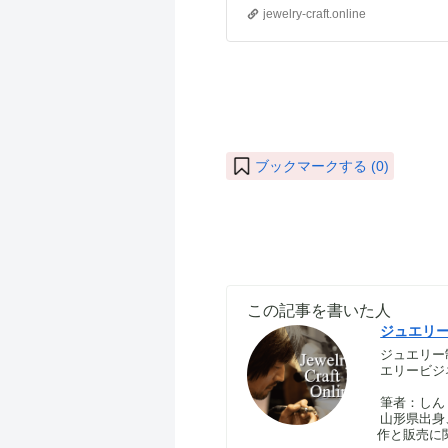
jewelry-craft.online
ブックマークする (
0
)
この記事を書いた人
ジュエリ
ジュエリー
エリービジ
筆者：しん｜S
山形県出身
作と販売に