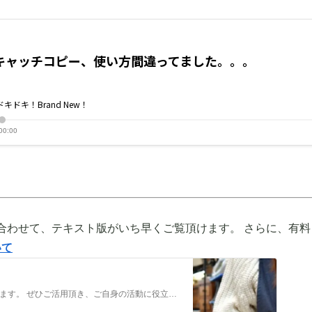
合わせて、テキスト版がいち早くご覧頂けます。 さらに、有料
いて
メンバーだけの特典をご用意しております。 ぜひご活用頂き、ご自身の活動に役立てて下さい。 ⇒メンバーについて詳しく見てみる メンバーになる （） ①有料コンテンツが見放題！ ジュエリー制作に関する情報やビジネス情報やブランディングに関する情