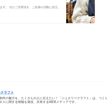
メンバーだけの特典をご用意しております。 ぜひご活用頂き、ご自身の活動に役立てて下さい。 ⇒メンバーについて詳しく見てみる メンバーになる （） ①有料コンテンツが見放題！ ジュエリー制作に関する情報やビジネス情報やブランディングに関する情
ークラフト
制作の魅力を、たくさんの人に伝えたい！「ジュエリークラフト」は、つく
ネスに関する情報を発信、共有するWEBメディアです。