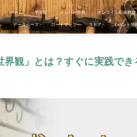
ホーム
学生証
メンバー特典
オンライン彫金教室
データベース
ロードマップ
ストア
イベント情
世界観」とは？すぐに実践でき