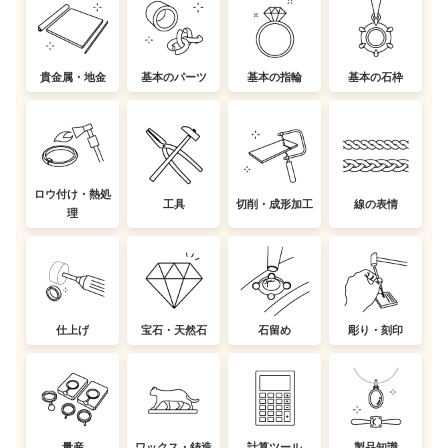
貴金属・地金
基本のパーツ
基本の指輪
基本の石枠
ロウ付け・熱処
工具
切削・成形加工
線の表情
理
仕上げ
宝石・天然石
石留め
彫り・刻印
量産
ワックス・鋳造
計算ツール
製品知識