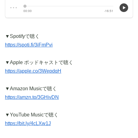
▼Spotifyで聴く
https://spoti.fi/3iFmPvi
▼Apple ポッドキャストで聴く
https://apple.co/3WepdqH
▼Amazon Musicで聴く
https://amzn.to/3GHivDN
▼YouTube Musicで聴く
https://bit.ly/4cLXw1J