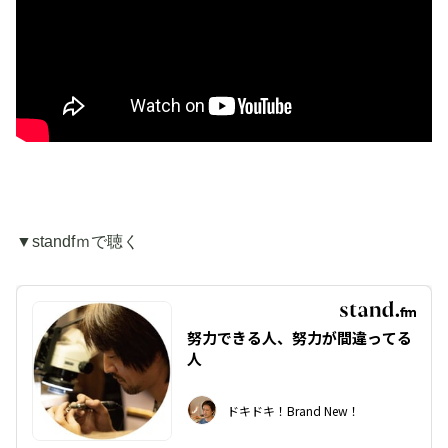
▼standfｍで聴く