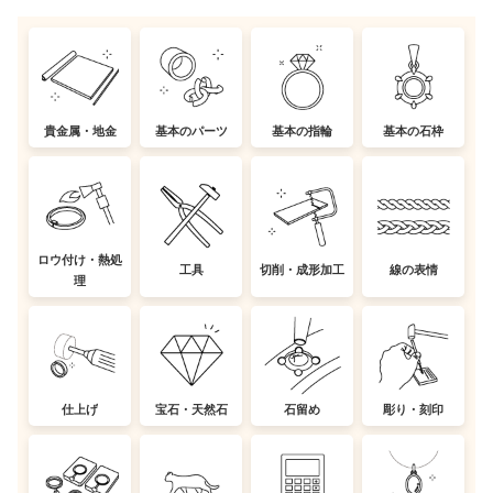
貴金属・地金
基本のパーツ
基本の指輪
基本の石枠
ロウ付け・熱処
工具
切削・成形加工
線の表情
理
仕上げ
宝石・天然石
石留め
彫り・刻印