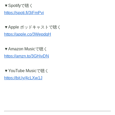
▼Spotifyで聴く
https://spoti.fi/3iFmPvi
▼Apple ポッドキャストで聴く
https://apple.co/3WepdqH
▼Amazon Musicで聴く
https://amzn.to/3GHivDN
▼YouTube Musicで聴く
https://bit.ly/4cLXw1J