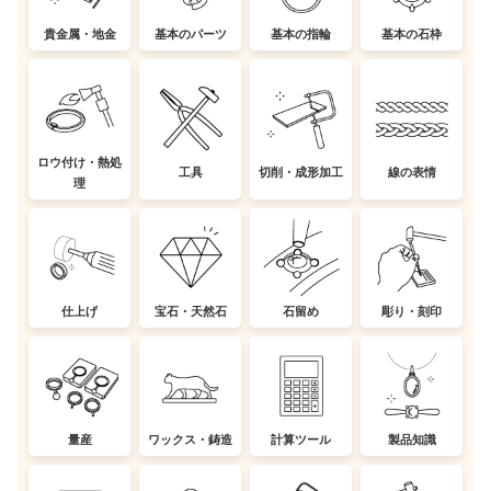
貴金属・地金
基本のパーツ
基本の指輪
基本の石枠
ロウ付け・熱処
工具
切削・成形加工
線の表情
理
仕上げ
宝石・天然石
石留め
彫り・刻印
量産
ワックス・鋳造
計算ツール
製品知識