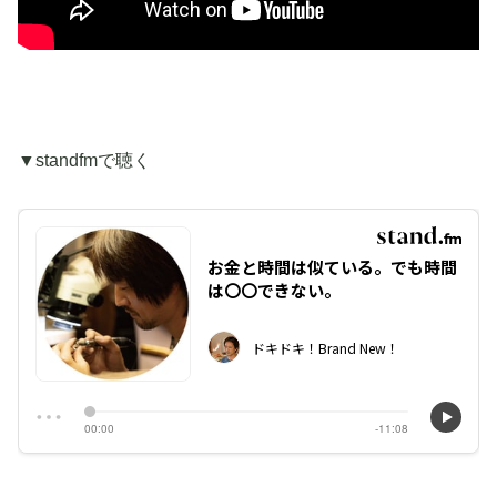
▼standfmで聴く