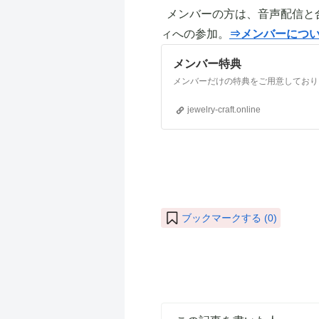
メンバーの方は、音声配信と
ィへの参加。
⇒メンバーにつ
メンバー特典
jewelry-craft.online
ブックマークする (
0
)