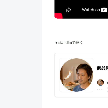
▼standfmで聴く