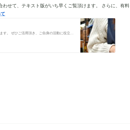
合わせて、テキスト版がいち早くご覧頂けます。 さらに、有料
いて
メンバーだけの特典をご用意しております。 ぜひご活用頂き、ご自身の活動に役立てて下さい。 ⇒メンバーについて詳しく見てみる メンバーになる （） ①有料コンテンツが見放題！ ジュエリー制作に関する情報やビジネス情報やブランディングに関する情