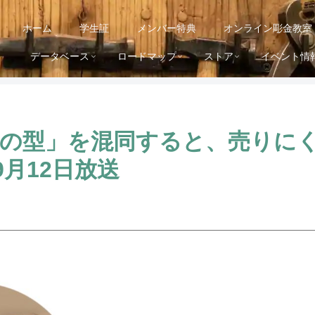
ホーム
学生証
メンバー特典
オンライン彫金教室
データベース
ロードマップ
ストア
イベント情
つの型」を混同すると、売りに
9月12日放送