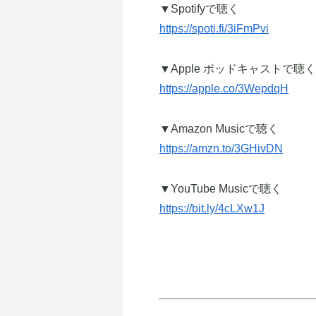
▼Spotifyで聴く
https://spoti.fi/3iFmPvi
▼Apple ポッドキャストで聴く
https://apple.co/3WepdqH
▼Amazon Musicで聴く
https://amzn.to/3GHivDN
▼YouTube Musicで聴く
https://bit.ly/4cLXw1J