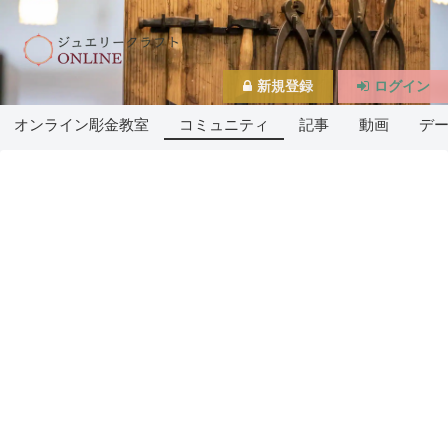
新規登録
ログイン
オンライン彫金教室
コミュニティ
記事
動画
デ