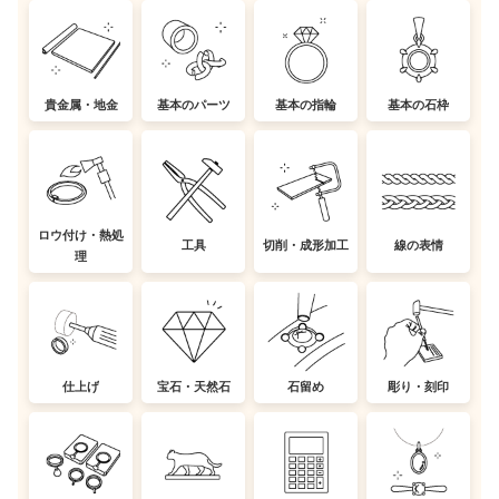
貴金属・地金
基本のパーツ
基本の指輪
基本の石枠
ロウ付け・熱処
工具
切削・成形加工
線の表情
理
仕上げ
宝石・天然石
石留め
彫り・刻印