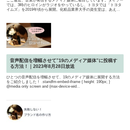
ここ最近、企業が発信するメディア媒体に着目しています。ダイソー
では、3時のヒロインがラジオをやっているし、トヨタでは「トヨタ
イムズ」を2019年頃から展開。化粧品業界大手の資生堂は、あえて
顔が見えないポッドキャストをSpotifyで配信して...
音声配信を増幅させて”19のメディア媒体”に投稿す
る方法！｜2023年8月28日放送
ひとつの音声配信を増幅させて、19のメディア媒体に展開する方法
をご紹介しました！ .standfm-embed-iframe { height: 190px; }
@media only screen and (max-device-wid...