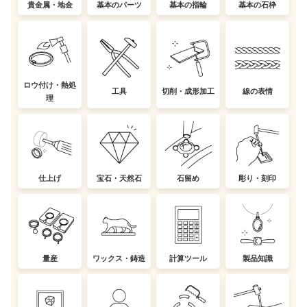
貴金属・地金
基本のパーツ
基本の指輪
基本の石枠
ロウ付け・熱処
工具
切削・成形加工
線の表情
理
仕上げ
宝石・天然石
石留め
彫り・刻印
量産
ワックス・鋳造
計算ツール
製品知識