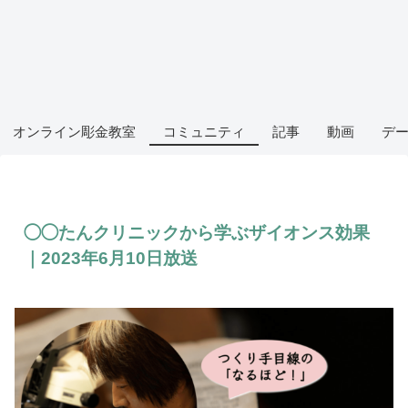
オンライン彫金教室
コミュニティ
記事
動画
デ
◯◯たんクリニックから学ぶザイオンス効果
｜2023年6月10日放送