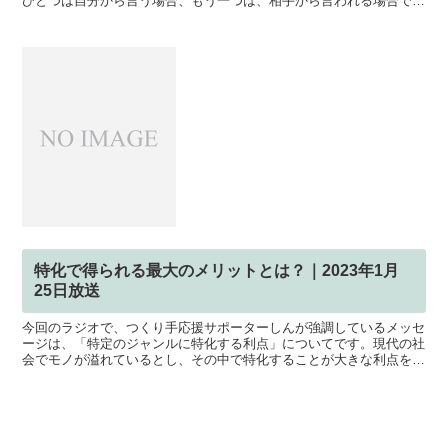
ひとつは自分から言う場合、もう一つは、相手から言われる場合で
す。いずれの場合でも、感謝の気持ちを込めて「ありがとう」...
特化で得られる最大のメリットとは？｜2023年1月
25日放送
今回のラジオで、つくり手応援サポーターしんが強調しているメッセ
ージは、「特定のジャンルに特化する利点」についてです。現代の社
会でモノが溢れているとし、その中で特化することが大きな利点を生
むと述べています。特定のアイテムやスキルに集中すると、...