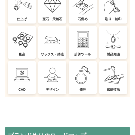
仕上げ
宝石・天然石
石留め
彫り・刻印
量産
ワックス・鋳造
計算ツール
製品知識
CAD
デザイン
修理
伝統技法